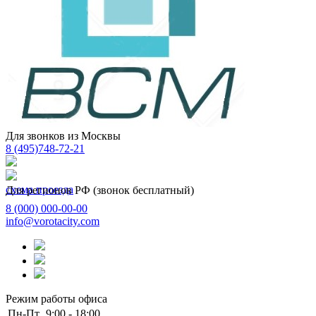
Для звонков из Москвы
8 (495)
748-72-21
схема проезда
Для регионов РФ (звонок бесплатный)
8 (000)
000-00-00
info@vorotacity.com
Режим работы офиса
Пн-Пт
9:00 - 18:00