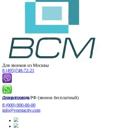
Для звонков из Москвы
8 (495)
748-72-21
схема проезда
Для регионов РФ (звонок бесплатный)
8 (000)
000-00-00
info@vorotacity.com